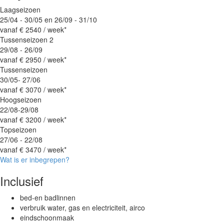
Laagseizoen
25/04 - 30/05 en 26/09 - 31/10
vanaf
€ 2540
/ week*
Tussenseizoen 2
29/08 - 26/09
vanaf
€ 2950
/ week*
Tussenseizoen
30/05- 27/06
vanaf
€ 3070
/ week*
Hoogseizoen
22/08-29/08
vanaf
€ 3200
/ week*
Topseizoen
27/06 - 22/08
vanaf
€ 3470
/ week*
Wat is er inbegrepen?
Inclusief
bed-en badlinnen
verbruik water, gas en electriciteit, airco
eindschoonmaak